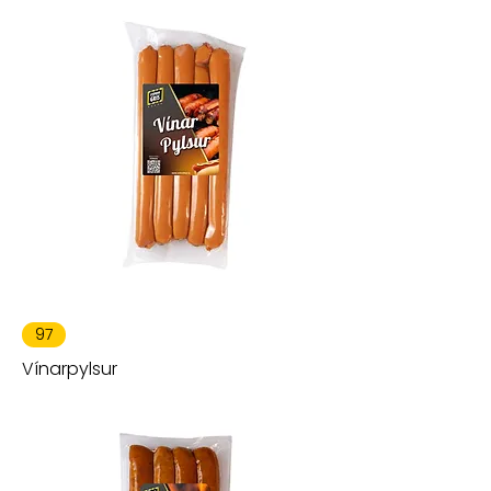
97
Vínarpylsur