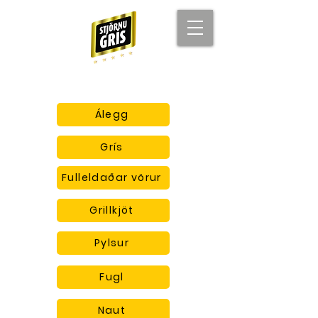
Álegg
Grís
Fulleldaðar vörur
Grillkjöt
Pylsur
Fugl
Naut