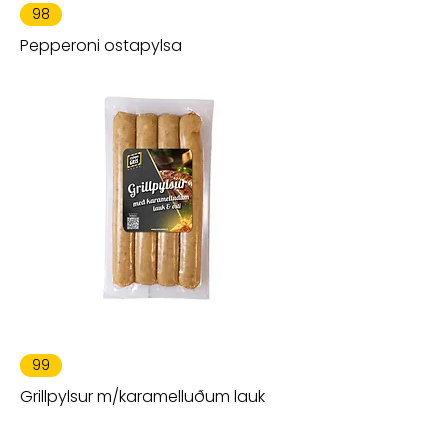
98
Pepperoni ostapylsa
99
Grillpylsur m/karamelluðum lauk