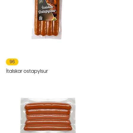
96
Ítalskar ostapylsur