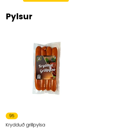
Pylsur
95
Krydduð grillpylsa