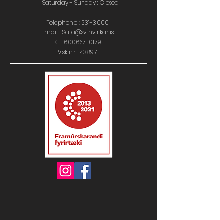
Saturday - Sunday : Closed
Telephone :
531-3000
Email : Sala@svinvirkar.is
​​K
t :
600667-0179
Vsk nr : 43897