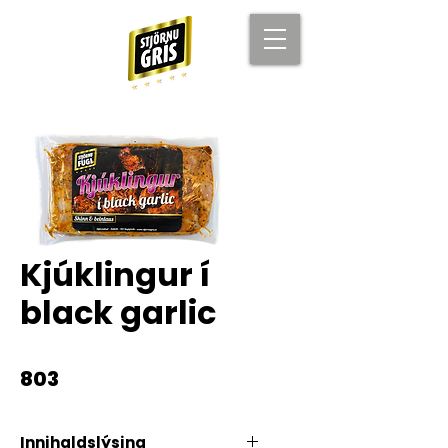
Kjúklingur í
black garlic
803
Innihaldslýsing