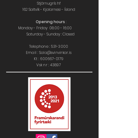
Stjörnugrís hf
162 Saltvík - Kjalarnesi - Ísland
Opening hours
:
Monday - Friday 08:00 - 16:00
Saturday - Sunday : Closed
Telephone :
531-3000
Email : Sala@svinvirkar.is
​​K
t :
600667-0179
Vsk nr : 43897