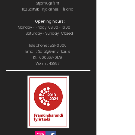
Stjörnugrís hf
162 Saltvík - Kjalarnesi - Ísland
Opening hours
:
Monday - Friday 08:00 - 16:00
Saturday - Sunday : Closed
Telephone :
531-3000
Email : Sala@svinvirkar.is
​​K
t :
600667-0179
Vsk nr : 43897